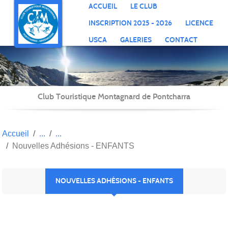
Panneau de gestion des cookies
ACCUEIL
LE CLUB
INSCRIPTION 2025 - 2026
LICENCE
USCA
GALERIES
CONTACT
Club Touristique Montagnard de Pontcharra
Accueil
Nouvelles Adhésions - ENFANTS
NOUVELLES ADHÉSIONS - ENFANTS