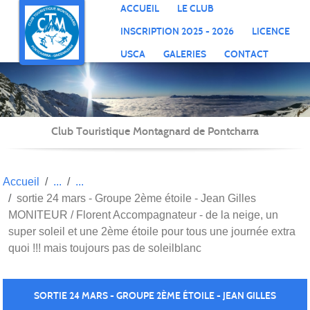
Panneau de gestion des cookies
ACCUEIL
LE CLUB
INSCRIPTION 2025 - 2026
LICENCE
USCA
GALERIES
CONTACT
Club Touristique Montagnard de Pontcharra
Accueil
sortie 24 mars - Groupe 2ème étoile - Jean Gilles
MONITEUR / Florent Accompagnateur - de la neige, un
super soleil et une 2ème étoile pour tous une journée extra
quoi !!! mais toujours pas de soleilblanc
SORTIE 24 MARS - GROUPE 2ÈME ÉTOILE - JEAN GILLES