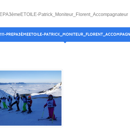
EPA3èmeETOILE-Patrick_Moniteur_Florent_Accompagnateur
111-PREPA3ÈMEETOILE-PATRICK_MONITEUR_FLORENT_ACCOMPAG